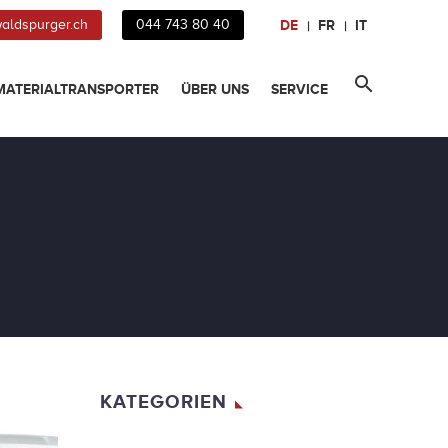
DE
FR
IT
aldspurger.ch
044 743 80 40
MATERIALTRANSPORTER
ÜBER UNS
SERVICE
KATEGORIEN