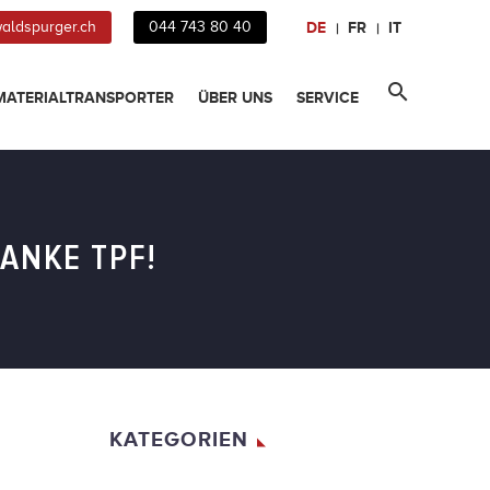
DE
FR
IT
aldspurger.ch
044 743 80 40
MATERIALTRANSPORTER
ÜBER UNS
SERVICE
ANKE TPF!
KATEGORIEN