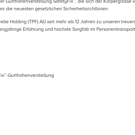
er Gurthöhenverstellung SafetyFix™, die sich der Körpergrösse 
wir die neuesten gesetzlichen Sicherheitsrichtlinien.
riebe Holding (TPF) AG seit mehr als 12 Jahren zu unseren treuen
angjährige Erfahrung und höchste Sorgfalt im Personentranspor
Fix™-Gurthöhenverstellung